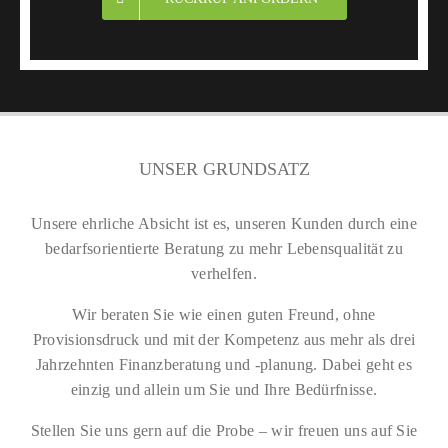
empfohlen wurden hervorragend gelaufen
und haben meine Erwartungen im besten
Sinne bei weitem übertroffen.
Es lässt sich schwer in Worte fassen.
Nehmen Sie Kontakt auf und überzeugen Sie
UNSER GRUNDSATZ
sich selbst. Ich wünsche jedem die
positiven Erfahrungen, die ich mit der
Unsere ehrliche Absicht ist es, unseren Kunden durch eine
bedarfsorientierte Beratung zu mehr Lebensqualität zu
Agentur Strasser machen durfte und darf.
verhelfen.
Besser geht nicht!“
Wir beraten Sie wie einen guten Freund, ohne
Provisionsdruck und mit der Kompetenz aus mehr als drei
Von Frau Anja G.
Burgdorf in der Region Hannover
Jahrzehnten Finanzberatung und -planung. Dabei geht es
einzig und allein um Sie und Ihre Bedürfnisse.
Stellen Sie uns gern auf die Probe – wir freuen uns auf Sie