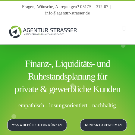
Zum
Fragen, Wünsche, Anregungen? 05175 – 312 07
|
Inhalt
info@agentur-strasser.de
springen
Finanz-, Liquiditäts- und
Ruhestandsplanung für
private & gewerbliche Kunden
empathisch - lösungsorientiert - nachhaltig
WAS WIR FÜR SIE TUN KÖNNEN
KONTAKT AUFNEHMEN